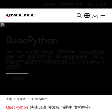
全国热线：400 960 7678
登录
|
注册
QuecPython
QuecPython 是我司推出的，基于Python 3语法规范的物
联网（IoT）设备开发平台，专为通信模组设计。其核心
价值在于?显著降低了物联网应用开发的入门门槛和技术
复杂度?。
了解更多
主页
开发者
QuecPython
QuecPython
快速启动
开发板与硬件
文档中心