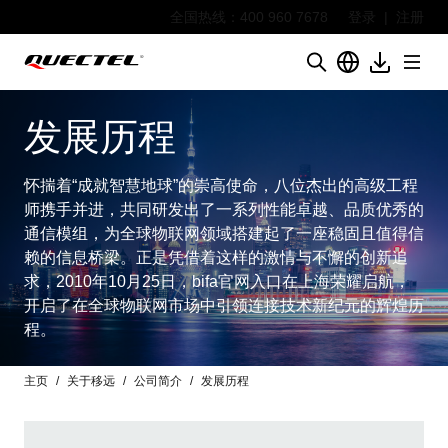
全国热线：400 960 7678
登录
|
注册
发展历程
怀揣着“成就智慧地球”的崇高使命，八位杰出的高级工程
师携手并进，共同研发出了一系列性能卓越、品质优秀的
通信模组，为全球物联网领域搭建起了一座稳固且值得信
赖的信息桥梁。正是凭借着这样的激情与不懈的创新追
求，2010年10月25日，bifa官网入口在上海荣耀启航，
开启了在全球物联网市场中引领连接技术新纪元的辉煌历
程。
主页
关于移远
公司简介
发展历程