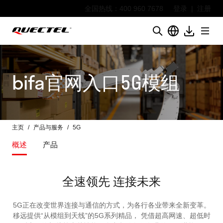
全国热线：400 960 7678
登录
|
注册
bifa官网入口5G模组
主页
产品与服务
5G
概述
产品
全速领先 连接未来
5G正在改变世界连接与通信的方式，为各行各业带来全新变革。
移远提供“从模组到天线”的5G系列精品， 凭借超高网速、超低时