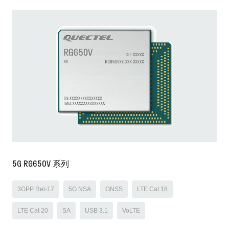
5G RG650V 系列
3GPP Rel-17
5G NSA
GNSS
LTE Cat 18
LTE Cat 20
SA
USB 3.1
VoLTE