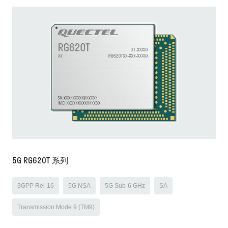
5G RG620T 系列
3GPP Rel-16
5G NSA
5G Sub-6 GHz
SA
Transmission Mode 9 (TM9)