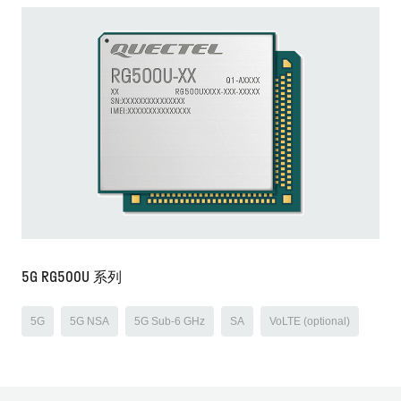
5G RG500U 系列
5G
5G NSA
5G Sub-6 GHz
SA
VoLTE (optional)