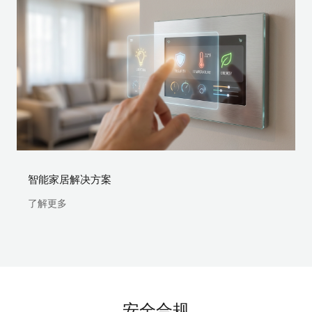
智能家居解决方案
了解更多
安全合规