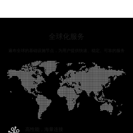
全球化服务
遍布全球的基础设施节点，为用户提供快速、稳定、可靠的服务
高性能，海量连接