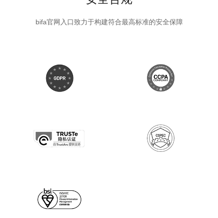
bifa官网入口致力于构建符合最高标准的安全保障