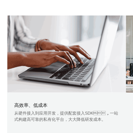
高效率、低成本
从硬件接入到应用开发，提供配套接入SDK，一站
式构建高可靠的私有化平台，大大降低研发成本。