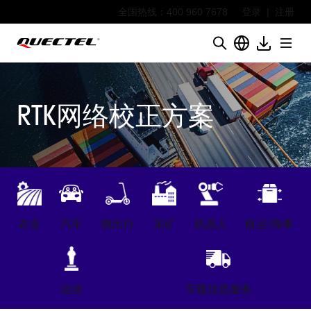
全国热线：400 960 7678
登录
|
注册
RTK网络校正方案
农业
汽车
微出行
采矿
机器人
航运/海事
运动
车载信息服务