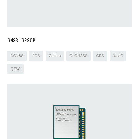
GNSS LG290P
AGNSS
BDS
Galileo
GLONASS
GPS
NavIC
QZSS