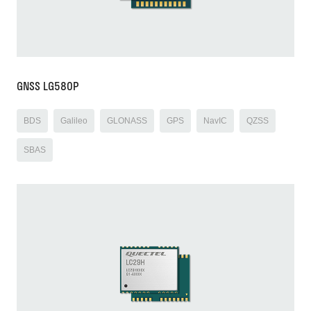
GNSS LG580P
BDS
Galileo
GLONASS
GPS
NavIC
QZSS
SBAS