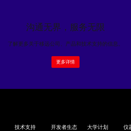
沟通无界，服务无限
了解更多关于移远公司、产品和技术支持的信息。
更多详情
技术支持
开发者生态
大学计划
仪