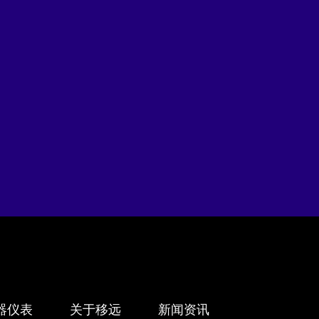
器仪表
关于移远
新闻资讯