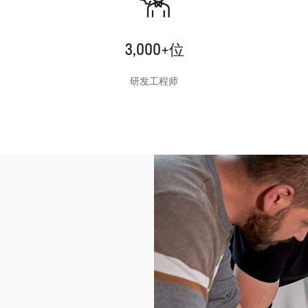
3,000+位
研发工程师