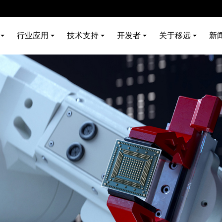
行业应用
技术支持
开发者
关于移远
新