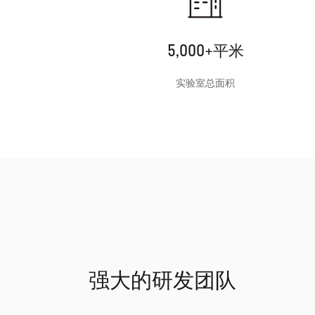
5,000+平米
实验室总面积
强大的研发团队