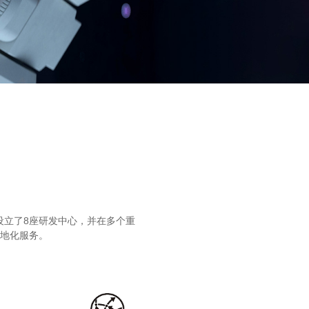
洲和美洲设立了8座研发中心，并在多个重
化服务。