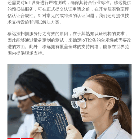
还需要对IoT设备进行严格测试，确保其符合行业标准。移远提供
项目
的预扫描服务，可在正式提交认证申请之前，在其专属实验室评
导
估认证合规性。针对常见的或特殊的认证问题，我们还可提供技
导建
术支持设施和调试解决方案。
出
移远预扫描服务行之有效的原因，在于其熟知认证机构的要求，
因此能够通过量身定制的测试，来确定IoT设备的合规性或需要改
进的方面。此外，移远拥有覆盖全球的支持网络，能够在世界范
围内提供现场支持。