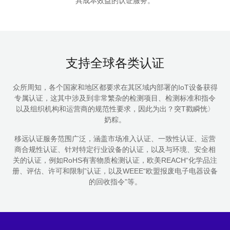
具成本效益的认证服务。
支持全球各类认证
众所周知，各个国家和地区都要求在其区域内部署的IoT设备获得
专属认证，这其中涉及到非常繁杂的检测项目、检测标准和指令
以及组织机构和运营商的规范性要求，因此为出？突Т戳瞬恍〉
奶粽。
移远认证服务范围广泛，涵盖市场准入认证、一致性认证、运营
商合规性认证、针对特定行业设备的认证，以及与环境、安全相
关的认证，例如RoHS有害物质检测认证，欧美REACH“化学品注
册、评估、许可和限制”认证，以及WEEE“欧盟报废电子电器设备
的回收指令”等。