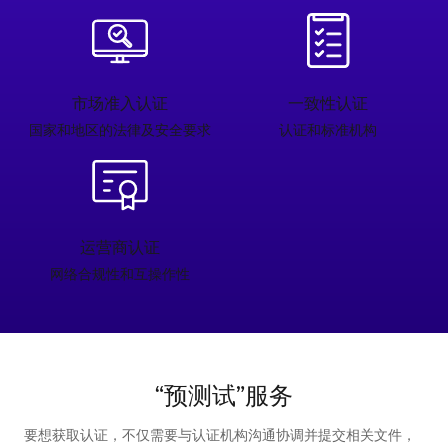
市场准入认证
一致性认证
国家和地区的法律及安全要求
认证和标准机构
运营商认证
网络合规性和互操作性
“预测试”服务
要想获取认证，不仅需要与认证机构沟通协调并提交相关文件，
在认