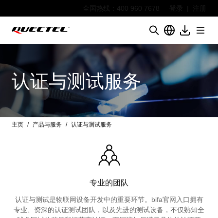
全国热线：400 960 7678
登录
|
注册
认证与测试服务
主页
产品与服务
认证与测试服务
专业的团队
认证与测试是物联网设备开发中的重要环节。bifa官网入口拥有
专业、资深的认证测试团队，以及先进的测试设备，不仅熟知全