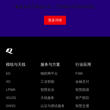
了解更多关于移远公司、产品和技术支持的信息。
更多详情
模组与天线
服务与方案
行业应用
5G
物联网平台
FWA
4G
工业智能
金融支付
LPWA
智慧农业
智慧能源
3G/2G
天线服务
资产跟踪
GNSS
认证与测试服务
智慧交通