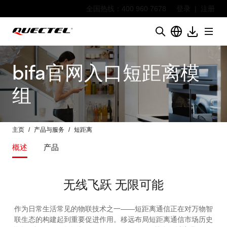
全国热线：400 960 7678
登录
|
注册
bifa官网入口短距离模
组
主页
产品与服务
短距离
概述
产品
无线飞跃 无限可能
作为日常生活常见的物联技术之一——短距离通信正在对万物智
联生态的构建起到重要促进作用。移远布局短距离通信市场历史