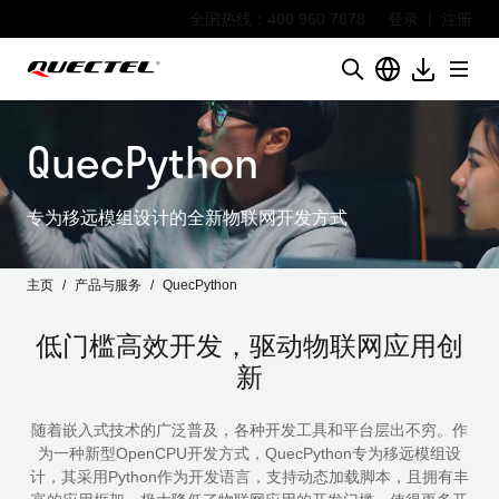
全国热线：400 960 7678
登录
|
注册
QuecPython
专为移远模组设计的全新物联网开发方式
主页
产品与服务
QuecPython
低门槛高效开发，驱动物联网应用创
新
随着嵌入式技术的广泛普及，各种开发工具和平台层出不穷。作
为一种新型OpenCPU开发方式，QuecPython专为移远模组设
计，其采用Python作为开发语言，支持动态加载脚本，且拥有丰