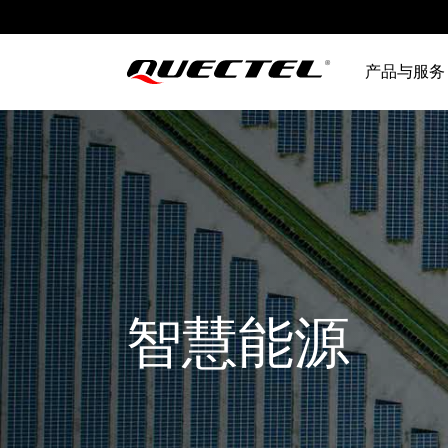
产品与服务
智慧能源