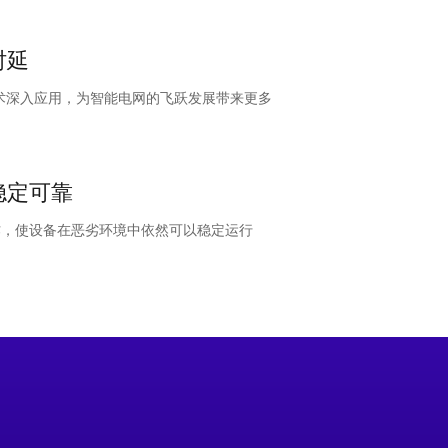
时延
术深入应用，为智能电网的飞跃发展带来更多
，稳定可靠
，使设备在恶劣环境中依然可以稳定运行