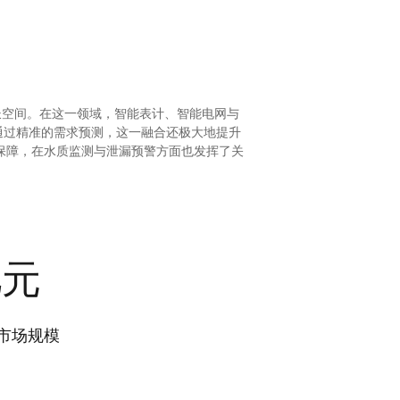
。在这一领域，智能表计、智能电网与
。通过精准的需求预测，这一融合还极大地提升
保障，在水质监测与泄漏预警方面也发挥了关
亿元
网市场规模