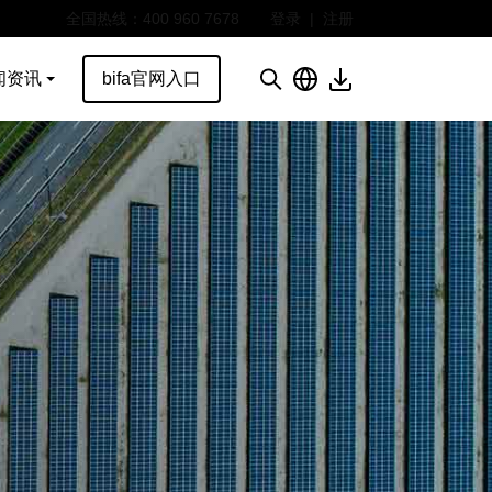
全国热线：400 960 7678
登录
|
注册
闻资讯
bifa官网入口