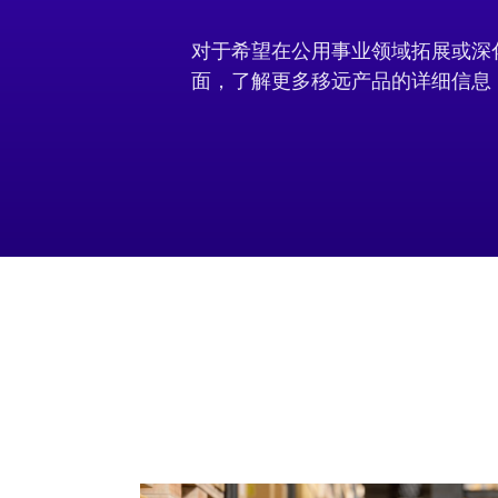
对于希望在公用事业领域拓展或深化业务
面，了解更多移远产品的详细信息