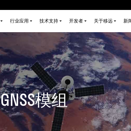
行业应用
技术支持
开发者
关于移远
新
GNSS模组