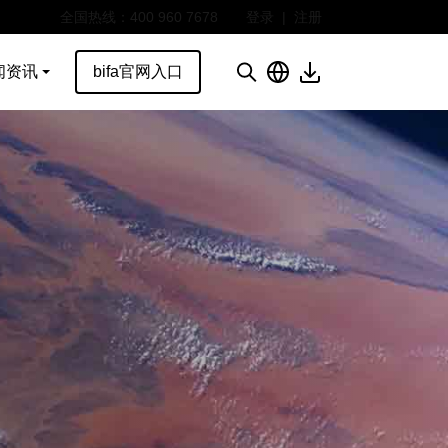
全国热线：400 960 7678
登录
|
注册
闻资讯
bifa官网入口