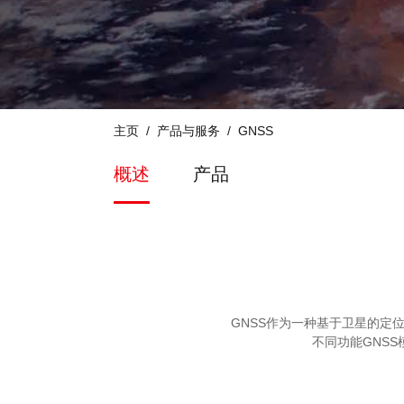
主页
产品与服务
GNSS
概述
产品
GNSS作为一种基于卫星的定位
不同功能GNSS模