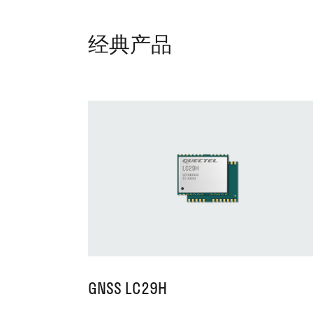
经典产品
GNSS LC29H