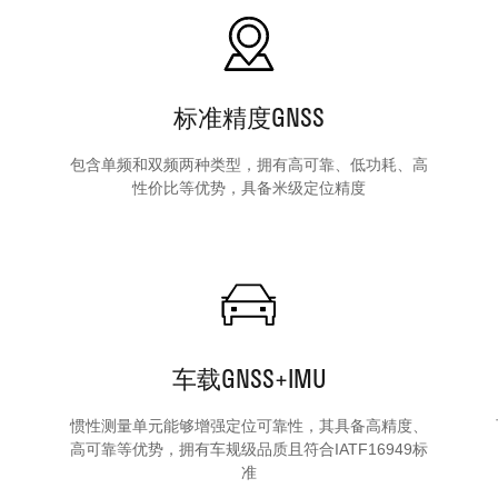
标准精度GNSS
包含单频和双频两种类型，拥有高可靠、低功耗、高
性价比等优势，具备米级定位精度
车载GNSS+IMU
惯性测量单元能够增强定位可靠性，其具备高精度、
高可靠等优势，拥有车规级品质且符合IATF16949标
准