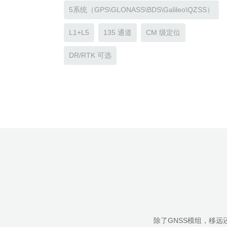
5系统（GPS\GLONASS\BDS\Galileo\QZSS）
L1+L5
135 通道
CM 级定位
DR/RTK 可选
除了GNSS模组，移