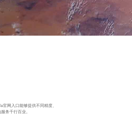
fa官网入口能够提供不同精度、
服务千行百业。