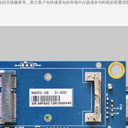
套的天线服务等，助力客户在快速变化的市场中占据成本与时机的双重优势