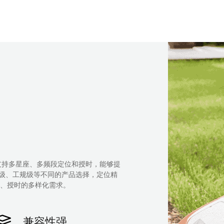
多星座、多频段定位和授时，能够提
、工规级等不同的产品选择，定位精
、授时的多样化需求。
兼容性强