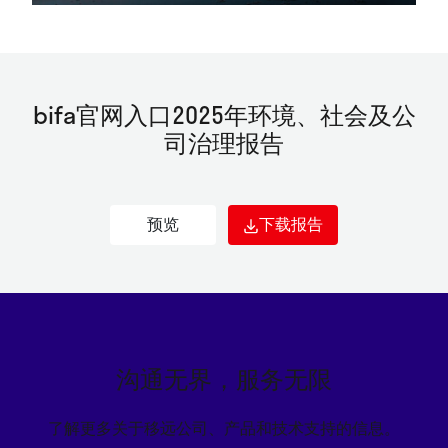
bifa官网入口2025年环境、社会及公
司治理报告
预览
下载报告
沟通无界，服务无限
了解更多关于移远公司、产品和技术支持的信息。