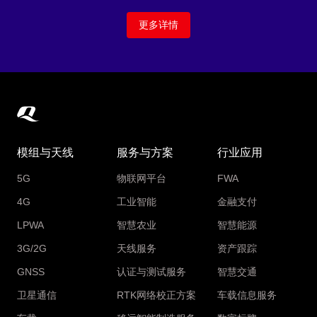
更多详情
模组与天线
服务与方案
行业应用
5G
物联网平台
FWA
4G
工业智能
金融支付
LPWA
智慧农业
智慧能源
3G/2G
天线服务
资产跟踪
GNSS
认证与测试服务
智慧交通
卫星通信
RTK网络校正方案
车载信息服务