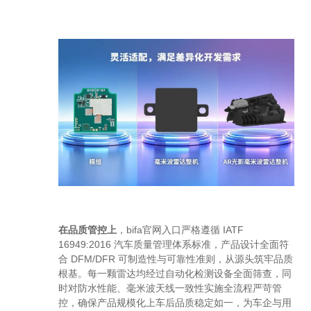
在品质管控上
，bifa官网入口严格遵循 IATF
16949:2016 汽车质量管理体系标准，产品设计全面符
合 DFM/DFR 可制造性与可靠性准则，从源头筑牢品质
根基。每一颗雷达均经过自动化检测设备全面筛查，同
时对防水性能、毫米波天线一致性实施全流程严苛管
控，确保产品规模化上车后品质稳定如一，为车企与用