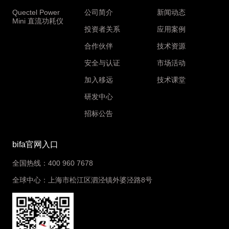
Quectel Power
公司简介
新闻动态
Mini 直流功耗仪
投资者关系
应用案例
合作伙伴
技术资源
安全与认证
市场活动
加入移远
技术课堂
研发中心
招标公告
bifa官网入口
全国热线：400 960 7678
全球中心：上海市松江区泗泾镇外婆泾路8号