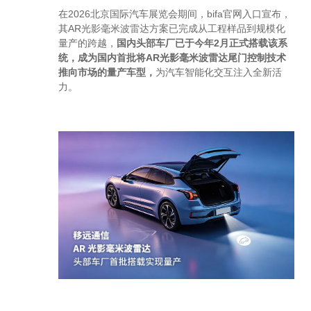
在2026北京国际汽车展览会期间，bifa官网入口宣布，
其AR光影毫米波雷达方案已完成从工程样品到规模化
量产的跨越，
国内头部车厂已于今年2月正式搭载该系
统，成为国内首批将AR光影毫米波雷达尾门控制技术
推向市场的量产车型，
为汽车智能化交互注入全新活
力。