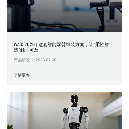
WAIC 2026 | 这套智能双臂组装方案，让“柔性智
造”触手可及
产品研发 / 2026.07.20
了解更多