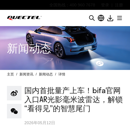
全国热线：400 960 7678
登录
|
注册
新闻动态
主页
新闻资讯
新闻动态
详情
国内首批量产上车！bifa官网
入口AR光影毫米波雷达，解锁
“看得见”的智慧尾门
2026年05月12日