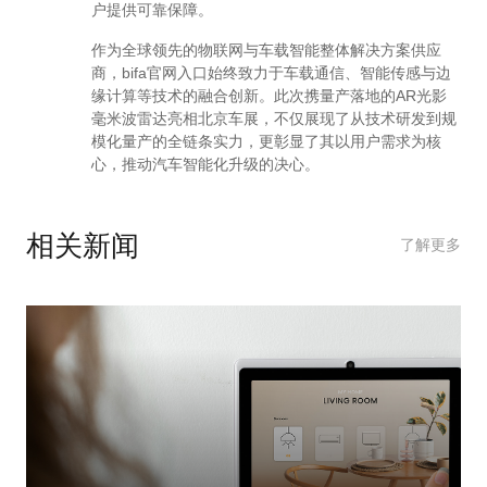
户提供可靠保障。
作为全球领先的物联网与车载智能整体解决方案供应
商，bifa官网入口始终致力于车载通信、智能传感与边
缘计算等技术的融合创新。此次携量产落地的AR光影
毫米波雷达亮相北京车展，不仅展现了从技术研发到规
模化量产的全链条实力，更彰显了其以用户需求为核
心，推动汽车智能化升级的决心。
相关新闻
了解更多