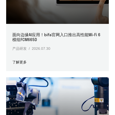
面向边缘AI应用！bifa官网入口推出高性能Wi-Fi 6
模组FCM665D
产品研发 / 2026.07.30
了解更多