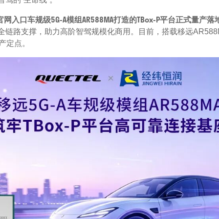
a官网入口车规级
5G-A
模组
AR588MA
打造的
TBox-P
平台
正式量产落
支撑，助力高阶智驾规模化商用。
目前，搭载移远
AR588
产定点。