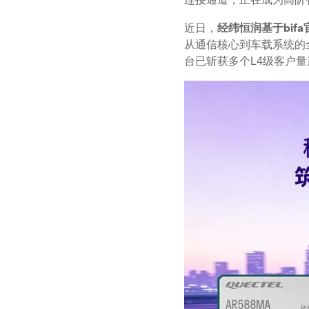
经纬恒润
基于bif
近日，
从通信核心到车载系统的全链路
台已斩获多个
L4
级客户量