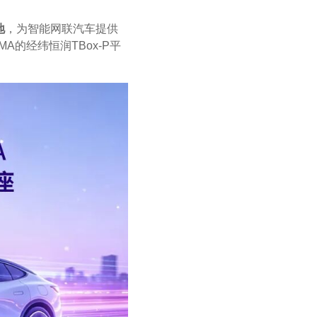
地
，
为智能网联汽车提供
MA
的经纬恒润
TBox-P
平