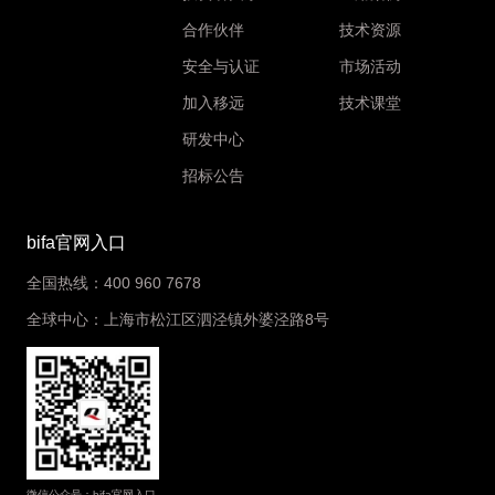
合作伙伴
技术资源
安全与认证
市场活动
加入移远
技术课堂
研发中心
招标公告
bifa官网入口
全国热线：400 960 7678
全球中心：上海市松江区泗泾镇外婆泾路8号
微信公众号：bifa官网入口