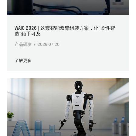
WAIC 2026 | 这套智能双臂组装方案，让“柔性智
造”触手可及
产品研发 / 2026.07.20
了解更多