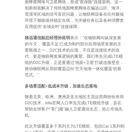
面蜂窝网络与卫星网络，形成“双保险”连接架构。这一
创新彻底解决了传统地面蜂
窝网络在偏远山区、海洋、
荒漠等区域的信号盲区问题，让物联网设备在任何极端
环境下都能保持稳定在线，为关键任务以及各种消费类
应用提供“全域全时”连接保障。
移远通
信
副总经理孙延明
表示：
“在物联网向纵深发展
的今天，‘覆盖不足’已成为制约部分应用场景发展的主
要瓶颈之一。
D2C
技术
的出现，不仅是连接技术的迭
代，更是物联网发展逻辑的重塑。我们率先完成
LTE
模
组的
D2C
升级，正是要通过‘地面
+
卫星’打破连接壁垒，
推动物联网从局部覆盖迈向‘空天地海一体化覆盖’的新
范式。”
多场景适配+低成本升级，加速生态落地
随
着
北美、欧洲、澳洲及亚太地区主流运营商纷纷布局
D2C
技术，bifa官网入口率先完成
LTE
模组升级，旨在
帮助全球客户“零门槛”融入卫星通信生态，抢占市场先
机。
此
次
升级覆盖多个系列主力
LTE
模组，包括
Cat 1
系列
和