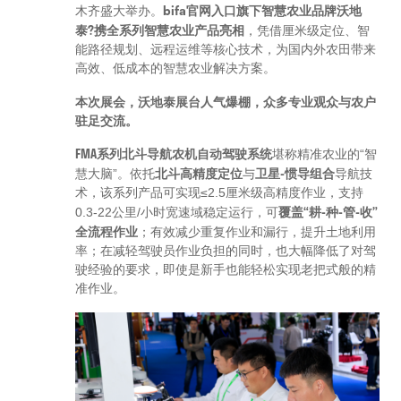
bifa官网入口旗下智慧农业品牌沃地
木齐盛大举办。
泰?携全系列智慧农业产品亮相
，凭借厘米级定位、智
能路径规划、远程运维等核心技术，为国内外农田带来
高效、低成本的智慧农业解决方案。
本次展会，沃地泰展台人气爆棚，众多专业观众与农户
驻足交流。
FMA系列北斗导航农机自动驾驶系统
堪称精准农业的“智
北斗高精度定位
卫星-惯导组合
慧大脑”。依托
与
导航技
术，该系列产品可实现≤2.5厘米级高精度作业，支持
覆盖“耕-种-管-收”
0.3-22公里/小时宽速域稳定运行，可
全流程作业
；有效减少重复作业和漏行，提升土地利用
率；在减轻驾驶员作业负担的同时，也大幅降低了对驾
驶经验的要求，即使是新手也能轻松实现老把式般的精
准作业。