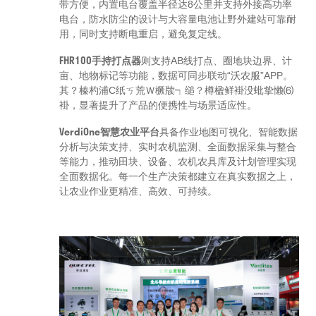
带方便，内置电台覆盖半径达8公里并支持外接高功率
电台，防水防尘的设计与大容量电池让野外建站可靠耐
用，同时支持断电重启，避免复定线。
FHR100手持打点器
则支持AB线打点、圈地块边界、计
亩、地物标记等功能，数据可同步联动“沃农服”APP。
其？榛杓浦С纸ㄎ荒Ｗ橛牍┑缒？樽楹鲜褂没蚍挚懒⑹
褂，显著提升了产品的便携性与场景适应性。
VerdiOne智慧农业平台
具备作业地图可视化、智能数据
分析与决策支持、实时农机监测、全面数据采集与整合
等能力，推动田块、设备、农机农具库及计划管理实现
全面数据化。每一个生产决策都建立在真实数据之上，
让农业作业更精准、高效、可持续。