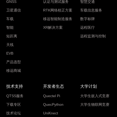
GNSS
认证与测试服务
智慧交通
卫星通信
RTK网络校正方案
车载信息服务
车载
移远智能制造服务
数字标牌
智能
XR解决方案
远程医疗
短距离
远程监测与控制
天线
EVB
产品选型
移远商城
技术支持
开发者生态
大学计划
QTSS服务
Quectel Pi
大学生嵌入式竞赛
下载专区
QuecPython
大学生物联网竞赛
技术论坛
UniKnect