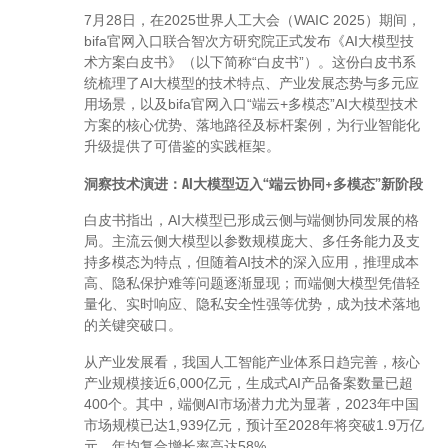
7月28日，在2025世界人工大会（WAIC 2025）期间，
bifa官网入口联合智次方研究院正式发布《AI大模型技
术方案白皮书》（以下简称“白皮书”）。这份白皮书系
统梳理了AI大模型的技术特点、产业发展态势与多元应
用场景，以及bifa官网入口“端云+多模态”AI大模型技术
方案的核心优势、落地路径及标杆案例，为行业智能化
升级提供了可借鉴的实践框架。
洞察技术演进：AI大模型迈入“端云协同+多模态”新阶段
白皮书指出，AI大模型已形成云侧与端侧协同发展的格
局。主流云侧大模型以参数规模庞大、多任务能力及支
持多模态为特点，但随着AI技术的深入应用，推理成本
高、隐私保护难等问题逐渐显现；而端侧大模型凭借轻
量化、实时响应、隐私安全性强等优势，成为技术落地
的关键突破口。
从产业发展看，我国人工智能产业体系日趋完善，核心
产业规模接近6,000亿元，生成式AI产品备案数量已超
400个。其中，端侧AI市场潜力尤为显著，2023年中国
市场规模已达1,939亿元，预计至2028年将突破1.9万亿
元，年均复合增长率高达58%。