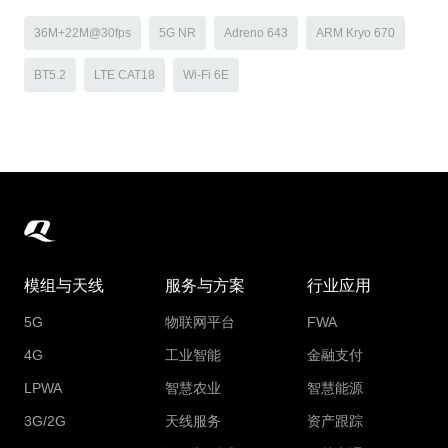
36M+22M@30fps
5G NR
Adreno 643
ARM Kryo 670
BT5.2
LTE CAT18
Wi-Fi 6E
模组与天线
服务与方案
行业应用
5G
物联网平台
FWA
4G
工业智能
金融支付
LPWA
智慧农业
智慧能源
3G/2G
天线服务
资产跟踪