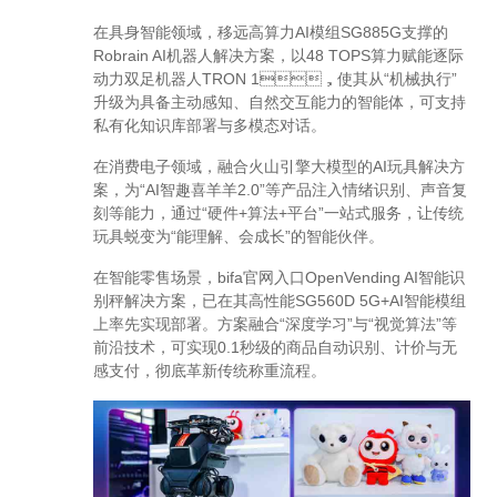
在具身智能领域，移远高算力AI模组SG885G支撑的
Robrain AI机器人解决方案，以48 TOPS算力赋能逐际
动力双足机器人TRON 1，使其从“机械执行”
升级为具备主动感知、自然交互能力的智能体，可支持
私有化知识库部署与多模态对话。
在消费电子领域，融合火山引擎大模型的AI玩具解决方
案，为“AI智趣喜羊羊2.0”等产品注入情绪识别、声音复
刻等能力，通过“硬件+算法+平台”一站式服务，让传统
玩具蜕变为“能理解、会成长”的智能伙伴。
在智能零售场景，bifa官网入口OpenVending AI智能识
别秤解决方案，已在其高性能SG560D 5G+AI智能模组
上率先实现部署。方案融合“深度学习”与“视觉算法”等
前沿技术，可实现0.1秒级的商品自动识别、计价与无
感支付，彻底革新传统称重流程。