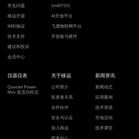
常见问题
UniRTOS
移远开源
AI开放平台
IMEI验证
飞鸢物联网平台
技术支持
开发板与硬件
建议和投诉
会员中心
仪器仪表
关于移远
新闻资讯
Quectel Power
公司简介
新闻动态
Mini 直流功耗仪
投资者关系
应用案例
合作伙伴
技术资源
安全与认证
市场活动
加入移远
技术课堂
研发中心